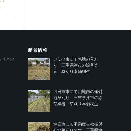
生
新着情報
なりとお
いなべ市にて宅地の草刈
り 三重県津市の除草業
者 草刈り本舗桐生
四日市市にて団地内の傾斜
地草刈り 三重県津市の除
草業者 草刈り本舗桐生
鈴鹿市にて不動産会社様所
有地草刈りです 三重県津