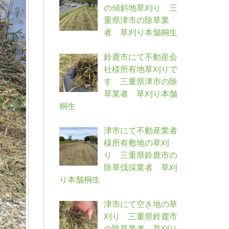
の傾斜地草刈り 三
重県津市の除草業
者 草刈り本舗桐生
鈴鹿市にて不動産会
社様所有地草刈りで
す 三重県津市の除
草業者 草刈り本舗
桐生
津市にて不動産業者
様所有敷地の草刈
り 三重県鈴鹿市の
除草伐採業者 草刈
り本舗桐生
津市にて空き地の草
刈り 三重県鈴鹿市
の除草業者 草刈り