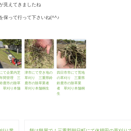
が見えてきましたね
保って行って下さいね(^^♪
にて企業内芝
津市にて空き地の
四日市市にて荒地
年間管理 三
草刈り 三重県鈴
の草刈り 三重県
鈴鹿市の除草
鹿市の除草業者
鈴鹿市の除草業
 草刈り本舗
草刈り本舗桐生
者 草刈り本舗桐
生
刈り業
餅は餅屋で！三重郡朝日町にて休耕田の草刈