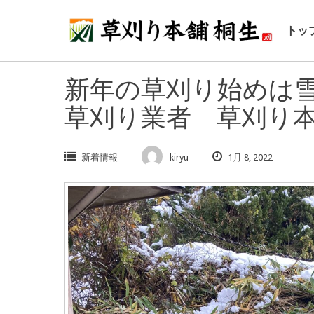
Skip
to
トッ
content
新年の草刈り始めは雪の
草刈り業者 草刈り
新着情報
kiryu
1月 8, 2022