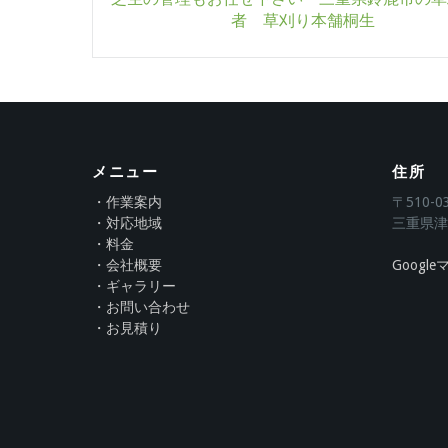
navigation
者 草刈り本舗桐生
メニュー
住所
・作業案内
〒510-0
・対応地域
三重県津
・料金
・会社概要
Googl
・ギャラリー
・お問い合わせ
・お見積り