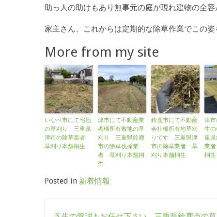
助っ人の助けもあり無事元の庭が現れ建物の全容
家主さん、これからは定期的な除草作業でこの姿を
More from my site
いなべ市にて宅地
津市にて不動産業
鈴鹿市にて不動産
津市
の草刈り 三重県
者様所有敷地の草
会社様所有地草刈
生の
津市の除草業者
刈り 三重県鈴鹿
りです 三重県津
重県
草刈り本舗桐生
市の除草伐採業
市の除草業者 草
業者
者 草刈り本舗桐
刈り本舗桐生
桐生
生
Posted in
新着情報
Post
芝生の管理もお任せ下さい 三重県鈴鹿市の草