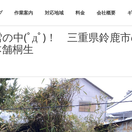
プ
作業案内
対応地域
料金
会社概要
ギ
中(ﾟдﾟ)！ 三重県鈴鹿
本舗桐生