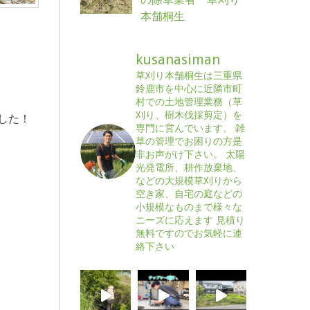
本舗桐生
kusanasiman
草刈り本舗桐生は三重県
鈴鹿市を中心に近隣市町
村での土地管理業務（草
刈り、樹木伐採剪定）を
した！
専門に営んでいます。
雑
草の管理でお困りの方是
非お声がけ下さい。
太陽
光発電所、耕作放棄地、
などの大規模草刈りから
空き家、自宅の庭などの
小規模なものまで様々な
ニーズに応えます
見積り
無料ですのでお気軽に連
絡下さい