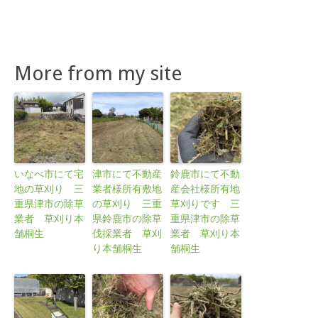
More from my site
いなべ市にて宅
津市にて不動産
鈴鹿市にて不動
地の草刈り 三
業者様所有敷地
産会社様所有地
重県津市の除草
の草刈り 三重
草刈りです 三
業者 草刈り本
県鈴鹿市の除草
重県津市の除草
舗桐生
伐採業者 草刈
業者 草刈り本
り本舗桐生
舗桐生