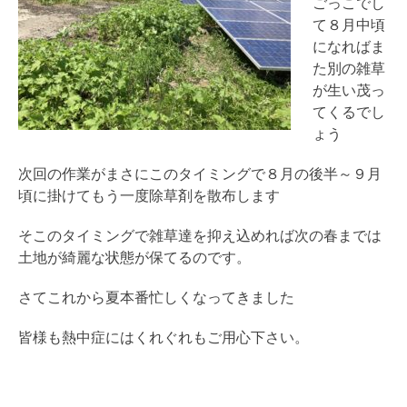
ごっこでし
て８月中頃
になればま
た別の雑草
が生い茂っ
てくるでし
ょう
次回の作業がまさにこのタイミングで８月の後半～９月
頃に掛けてもう一度除草剤を散布します
そこのタイミングで雑草達を抑え込めれば次の春までは
土地が綺麗な状態が保てるのです。
さてこれから夏本番忙しくなってきました
皆様も熱中症にはくれぐれもご用心下さい。