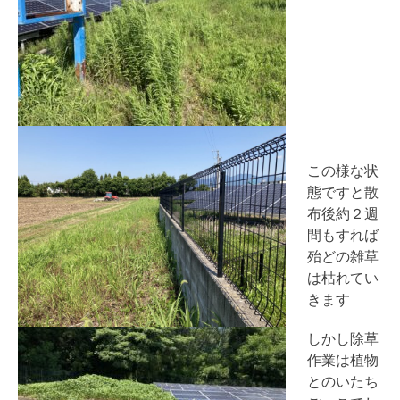
この様な状
態ですと散
布後約２週
間もすれば
殆どの雑草
は枯れてい
きます
しかし除草
作業は植物
とのいたち