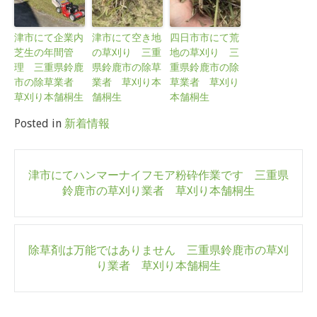
津市にて企業内
津市にて空き地
四日市市にて荒
芝生の年間管
の草刈り 三重
地の草刈り 三
理 三重県鈴鹿
県鈴鹿市の除草
重県鈴鹿市の除
市の除草業者
業者 草刈り本
草業者 草刈り
草刈り本舗桐生
舗桐生
本舗桐生
Posted in
新着情報
Post
津市にてハンマーナイフモア粉砕作業です 三重県
navigation
鈴鹿市の草刈り業者 草刈り本舗桐生
除草剤は万能ではありません 三重県鈴鹿市の草刈
り業者 草刈り本舗桐生