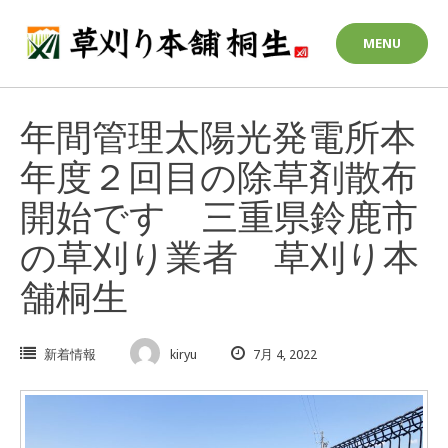
Skip
to
MENU
content
年間管理太陽光発電所本
年度２回目の除草剤散布
開始です 三重県鈴鹿市
の草刈り業者 草刈り本
舗桐生
新着情報
kiryu
7月 4, 2022