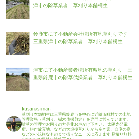
津市の除草業者 草刈り本舗桐生
鈴鹿市にて不動産会社様所有地草刈りです
三重県津市の除草業者 草刈り本舗桐生
津市にて不動産業者様所有敷地の草刈り 三
重県鈴鹿市の除草伐採業者 草刈り本舗桐生
kusanasiman
草刈り本舗桐生は三重県鈴鹿市を中心に近隣市町村での土地
管理業務（草刈り、樹木伐採剪定）を専門に営んでいます。
雑草の管理でお困りの方是非お声がけ下さい。
太陽光発電
所、耕作放棄地、などの大規模草刈りから空き家、自宅の庭
などの小規模なものまで様々なニーズに応えます
見積り無料