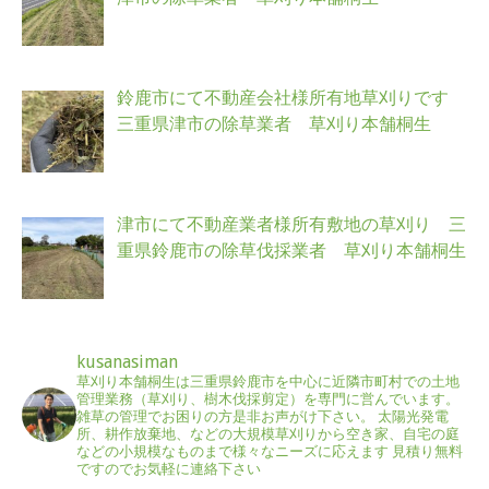
鈴鹿市にて不動産会社様所有地草刈りです
三重県津市の除草業者 草刈り本舗桐生
津市にて不動産業者様所有敷地の草刈り 三
重県鈴鹿市の除草伐採業者 草刈り本舗桐生
kusanasiman
草刈り本舗桐生は三重県鈴鹿市を中心に近隣市町村での土地
管理業務（草刈り、樹木伐採剪定）を専門に営んでいます。
雑草の管理でお困りの方是非お声がけ下さい。
太陽光発電
所、耕作放棄地、などの大規模草刈りから空き家、自宅の庭
などの小規模なものまで様々なニーズに応えます
見積り無料
ですのでお気軽に連絡下さい