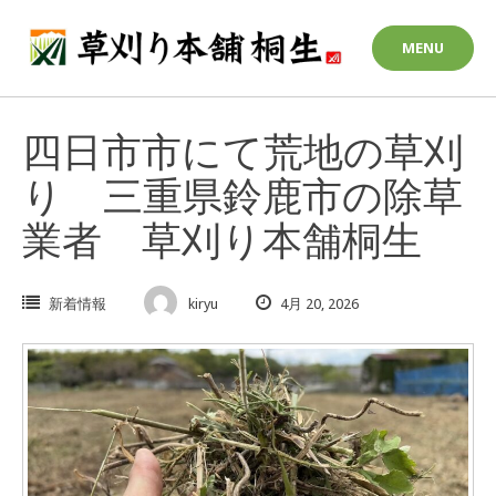
Skip
to
MENU
content
四日市市にて荒地の草刈
り 三重県鈴鹿市の除草
業者 草刈り本舗桐生
新着情報
kiryu
4月 20, 2026