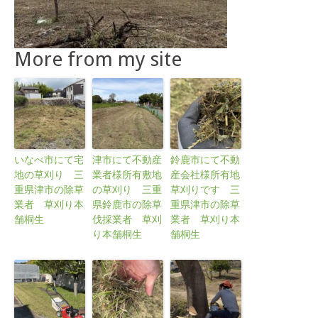
More from my site
いなべ市にて宅
津市にて不動産
鈴鹿市にて不動
地の草刈り 三
業者様所有敷地
産会社様所有地
重県津市の除草
の草刈り 三重
草刈りです 三
業者 草刈り本
県鈴鹿市の除草
重県津市の除草
舗桐生
伐採業者 草刈
業者 草刈り本
り本舗桐生
舗桐生